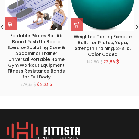
Foldable Pilates Bar Ab
Weighted Toning Exercise
Board Push Up Board
Balls for Pilates, Yoga,
Exercise Sculpting Core &
Strength Training, 2-8 lb,
Abdominal Trainer
Color Coded
Universal Portable Home
23,96
$
142,80
$
Gym Workout Equipment
Fitness Resistance Bands
for Full Body
69,32
$
279,35
$